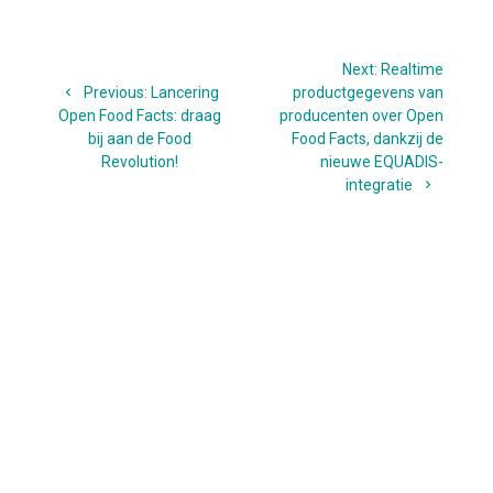
Bericht
Next
Next:
Realtime
navigatie
Previous
post:
Previous:
Lancering
productgegevens van
post:
Open Food Facts: draag
producenten over Open
bij aan de Food
Food Facts, dankzij de
Revolution!
nieuwe EQUADIS-
integratie