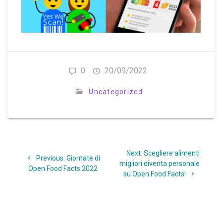
0
20/09/2022
Uncategorized
Navigazione
Next
Next:
Scegliere alimenti
articoli
Previous
Previous:
Giornate di
post:
migliori diventa personale
post:
Open Food Facts 2022
su Open Food Facts!