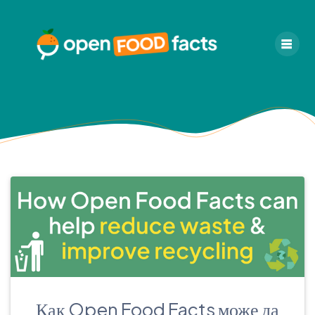
Skip
to
content
Как Open Food Facts може да