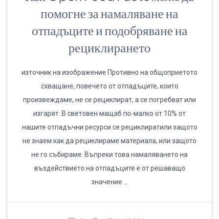
помогне за намаляване на
отпадъците и подобряване на
рециклирането
източник на изображение Противно на общоприетото
схващане, повечето от отпадъците, които
произвеждаме, не се рециклират, а се погребват или
изгарят. В световен мащаб по-малко от 10% от
нашите отпадъчни ресурси се рециклиратили защото
не знаем как да рециклираме материала, или защото
не го събираме. Въпреки това намаляването на
въздействието на отпадъците е от решаващо
значение …