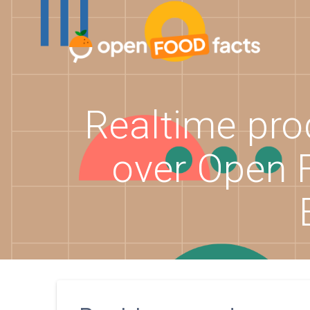
Skip
to
content
Realtime pr
over Open 