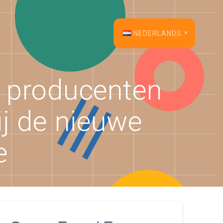
NEDERLANDS
English
 producenten
Français
j de nieuwe
Español
Deutsch
e
Italiano
Dansk
Português