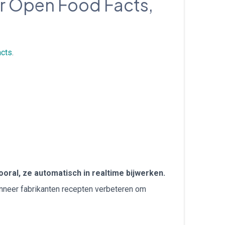
r Open Food Facts,
עברית
Nederlands
acts
.
Čeština
日本語
Română
Türkçe
Tiếng Việt
ooral, ze automatisch in realtime bijwerken.
Русский
wanneer fabrikanten recepten verbeteren om
Hrvatski