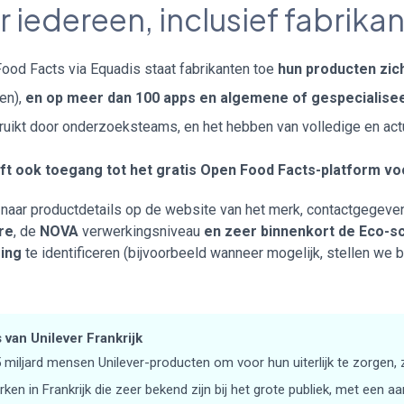
iedereen, inclusief fabrikan
od Facts via Equadis staat fabrikanten toe
hun producten zic
en),
en op meer dan 100 apps en algemene of gespecialise
uikt door onderzoeksteams, en het hebben van volledige en act
ft ook toegang tot het gratis Open Food Facts-platform v
s naar productdetails op de website van het merk, contactgegev
re
, de
NOVA
verwerkingsniveau
en zeer binnenkort de Eco-s
ing
te identificeren (bijvoorbeeld wanneer mogelijk, stellen we 
 van Unilever Frankrijk
5 miljard mensen Unilever-producten om voor hun uiterlijk te zorgen, 
rken in Frankrijk die zeer bekend zijn bij het grote publiek, met een 