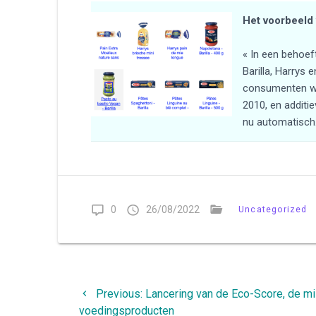
Het voorbeeld 
« In een behoef
Barilla, Harrys 
consumenten wo
2010, en additie
nu automatisch.
0
26/08/2022
Uncategorized
Bericht
Previous
Previous:
Lancering van de Eco-Score, de mi
navigatie
post:
voedingsproducten