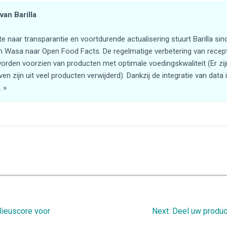
van Barilla
te naar transparantie en voortdurende actualisering stuurt Barilla s
en Wasa naar Open Food Facts. De regelmatige verbetering van recepten
rden voorzien van producten met optimale voedingskwaliteit (Er zi
ven zijn uit veel producten verwijderd). Dankzij de integratie van dat
 »
Next
lieuscore voor
Next:
Deel uw produc
post: