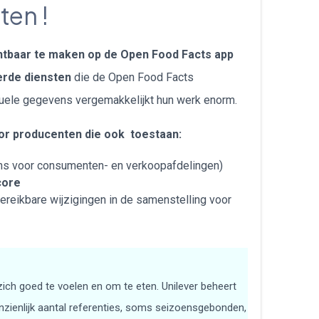
ten !
български
htbaar te maken op de Open Food Facts app
erde diensten
die de Open Food Facts
uele gegevens vergemakkelijkt hun werk enorm.
oor producenten die ook toestaan:
ens voor consumenten- en verkoopafdelingen)
core
bereikbare wijzigingen in de samenstelling voor
zich goed te voelen en om te eten. Unilever beheert
aanzienlijk aantal referenties, soms seizoensgebonden,