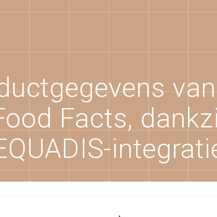
oductgegevens van
Food Facts, dankzi
EQUADIS-integrati