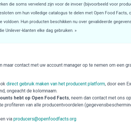
en die soms vervelend zijn voor de invoer (bijvoorbeeld voor produc
sloten om hun volledige catalogus te delen met Open Food Facts, 
voldoen. Hun producten beschikken nu over gevalideerde gegevens i
ie Unilever-klanten elke dag gebruiken. »
en maar contact met uw account manager op te nemen om een gra
 ook
direct gebruik maken van het producent platform
, door een E
and, ongeacht de kolomnaam.
ccounts hebt op Open Food Facts
, neem dan contact met ons o
 te profiteren van alle producentvoordelen (gegevensbeschermin
men via
producers@openfoodfacts.org