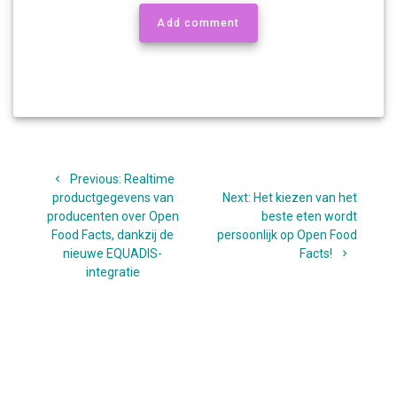
Add comment
Bericht
Previous
Previous:
Realtime
navigatie
post:
Next
productgegevens van
Next:
Het kiezen van het
post:
producenten over Open
beste eten wordt
Food Facts, dankzij de
persoonlijk op Open Food
nieuwe EQUADIS-
Facts!
integratie