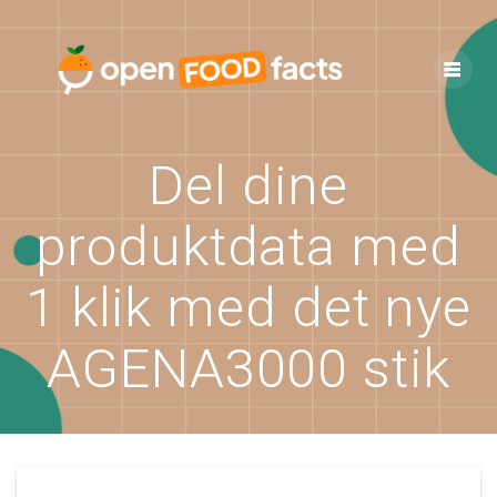
Skip
to
content
Del dine
produktdata med
1 klik med det nye
AGENA3000 stik