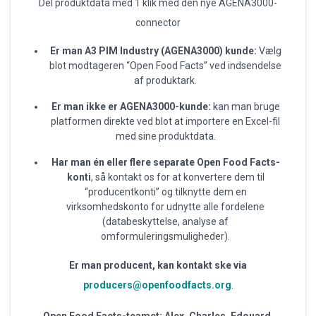
Del produktdata med 1 klik med den nye AGENA3000-
connector
Er man A3 PIM Industry (AGENA3000) kunde
:
Vælg
blot modtageren “Open Food Facts” ved indsendelse
af produktark.
Er man ikke er AGENA3000-kunde
:
kan man bruge
platformen direkte ved blot at importere en Excel-fil
med sine produktdata.
Har man én eller flere separate Open Food Facts-
konti
, så kontakt os for at konvertere dem til
“producentkonti” og tilknytte dem en
virksomhedskonto for udnytte alle fordelene
(databeskyttelse, analyse af
omformuleringsmuligheder).
Er man producent, kan kontakt ske via
producers@openfoodfacts.org
.
Open Food Facts-teamet: Alex, Charles, Edouard,