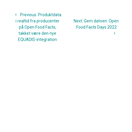
Indlægsnavigation
Previous
Previous:
Produktdata
post:
Next
i realtid fra producenter
Next:
Gem datoen: Open
post:
på Open Food Facts,
Food Facts Days 2022
takket være den nye
EQUADIS-integration