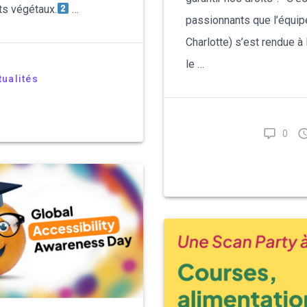
ts végétaux.
…
passionnants que l’équip
Türkçe
Charlotte) s’est rendue à
Tiếng Việt
le …
tualités
Русский
Hrvatski
0
български