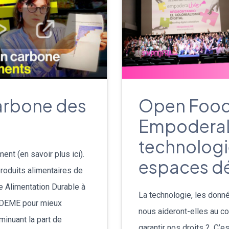
Deutsch
Italiano
Dansk
Português
carbone des
Open Food 
EmpoderaL
עברית
technologi
Nederlands
ent (en savoir plus ici).
espaces d
Čeština
roduits alimentaires de
e Alimentation Durable à
La technologie, les donné
日本語
ADEME pour mieux
nous aideront-elles au co
minuant la part de
Română
garantir nos droits ? C’e