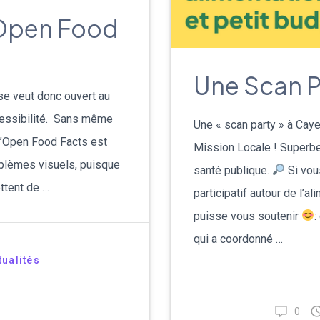
 Open Food
Une Scan P
se veut donc ouvert au
cessibilité. Sans même
Une « scan party » à Cay
d’Open Food Facts est
Mission Locale ! Superbe 
oblèmes visuels, puisque
santé publique.
Si vou
ttent de …
participatif autour de l’al
puisse vous soutenir
:
qui a coordonné …
tualités
0