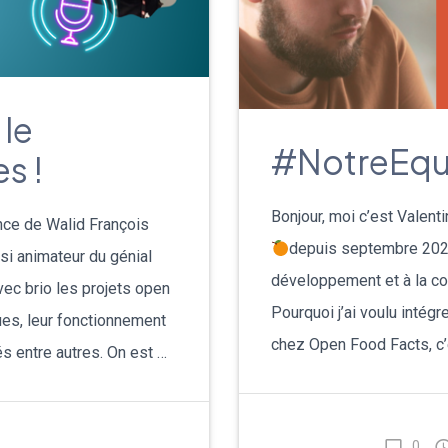
le
#NotreEqui
s !
Bonjour, moi c’est Valen
ance de Walid François
depuis septembre 2023.
i animateur du génial
développement et à la co
vec brio les projets open
Pourquoi j’ai voulu intég
es, leur fonctionnement
chez Open Food Facts, c’
s entre autres. On est …
0