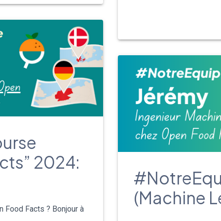
ourse
cts” 2024:
#NotreEqu
(Machine L
n Food Facts ? Bonjour à