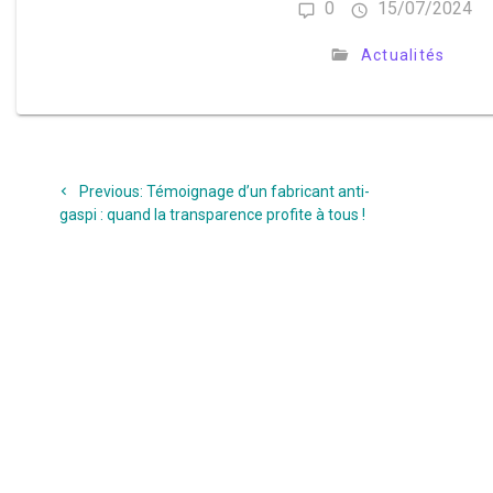
0
15/07/2024
Actualités
Navigation
Previous
Previous:
Témoignage d’un fabricant anti-
de
post:
gaspi : quand la transparence profite à tous !
l’article