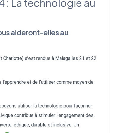
 : La technologie au
עברית
Nederlands
ous aideront-elles au
Čeština
日本語
 Charlotte) s’est rendue à Malaga les 21 et 22
Română
Türkçe
de l’apprendre et de l’utiliser comme moyen de
Tiếng Việt
uvons utiliser la technologie pour façonner
Русский
civique contribue à stimuler l’engagement des
Hrvatski
verte, éthique, durable et inclusive. Un