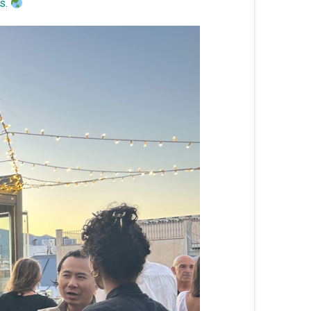
ns.
български