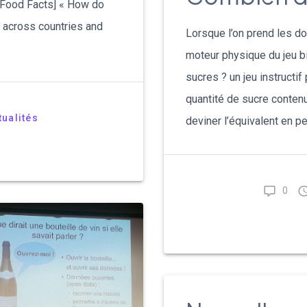
 Food Facts] « How do
Türkçe
 across countries and
Lorsque l’on prend les d
Tiếng Việt
moteur physique du jeu b
sucres ? un jeu instructif
Русский
quantité de sucre contenu 
tualités
deviner l’équivalent en pe
Hrvatski
български
0