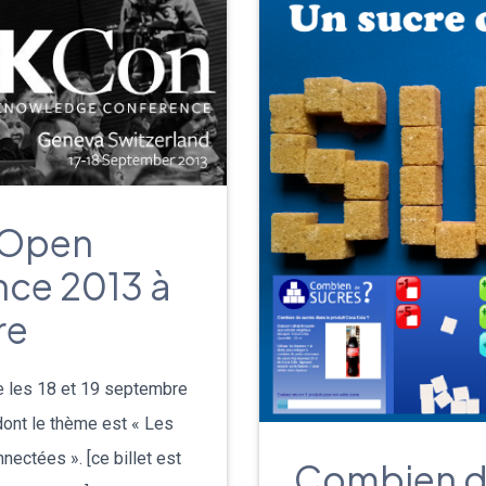
Deutsch
Italiano
Dansk
Português
’Open
עברית
ce 2013 à
Nederlands
re
Čeština
 les 18 et 19 septembre
日本語
ont le thème est « Les
ectées ». [ce billet est
Combien de
Română