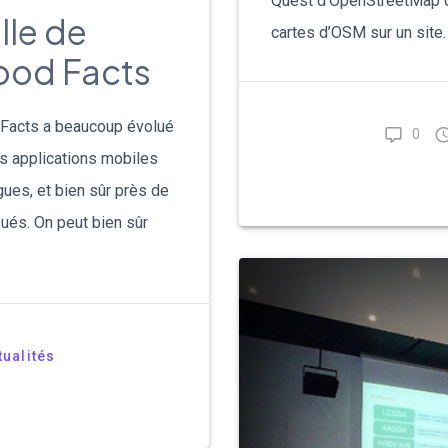
Quest d’OpenStreetMap que
lle de
cartes d’OSM sur un site.
ood Facts
Facts a beaucoup évolué
0
s applications mobiles
gues, et bien sûr près de
ués. On peut bien sûr
tualités