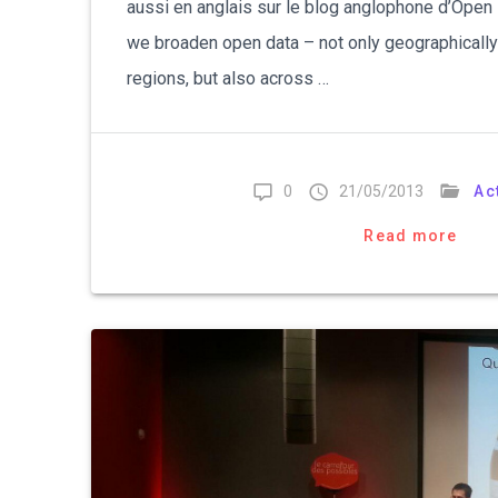
aussi en anglais sur le blog anglophone d’Open
we broaden open data – not only geographically
regions, but also across …
0
21/05/2013
Ac
Read more