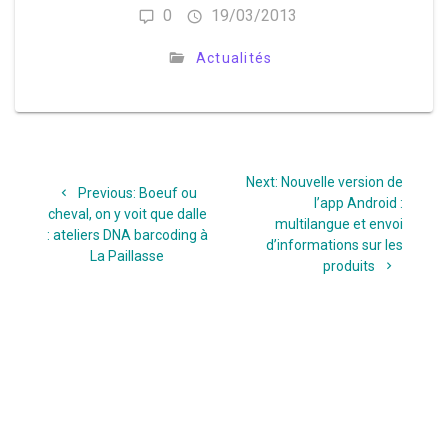
0
19/03/2013
Actualités
Navigation
Next
Next:
Nouvelle version de
de
Previous
Previous:
Boeuf ou
post:
l’app Android :
post:
cheval, on y voit que dalle
multilangue et envoi
l’article
: ateliers DNA barcoding à
d’informations sur les
La Paillasse
produits