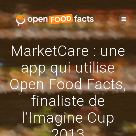
Skip
to
content
MarketCare : une
app qui utilise
Open Food Facts,
finaliste de
l’Imagine Cup
2013