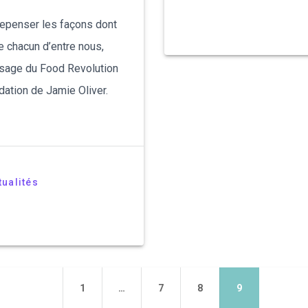
repenser les façons dont
 de chacun d’entre nous,
ssage du Food Revolution
ation de Jamie Oliver.
tualités
Page
Page
Page
Page
1
…
7
8
9