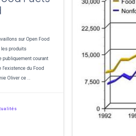
d
availlons sur Open Food
 les produits
te publiquement courant
e l’existence du Food
mie Oliver ce …
tualités