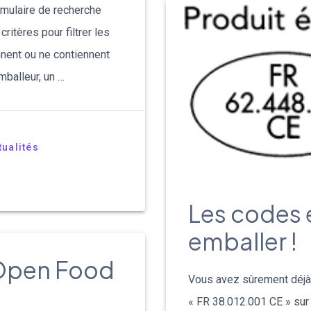
rmulaire de recherche
itères pour filtrer les
nnent ou ne contiennent
mballeur, un …
tualités
Les codes 
emballer !
 Open Food
Vous avez sûrement déjà
« FR 38.012.001 CE » sur