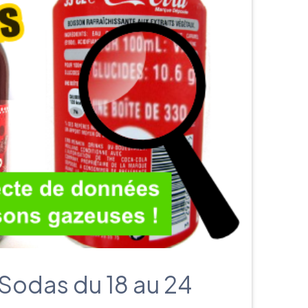
עברית
Nederlands
Čeština
日本語
Română
Türkçe
Tiếng Việt
Русский
Sodas du 18 au 24
Hrvatski