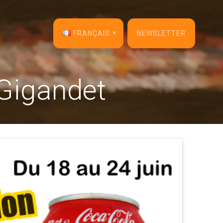
FRANÇAIS
NEWSLETTER
English
Gigandet
Français
Español
Deutsch
Italiano
Dansk
Português