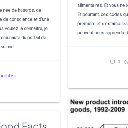
alimentaires. Et vous ne 
re née de hasards, de
Et pourtant, ces codes qu
se de conscience et d’une
premiers et « estampiles
s voulez la connaître, je
peuvent nous apprendre 
communauté du portail de
ssu une …
0
tualités
ood Facts