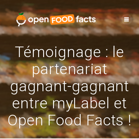
Skip
to
content
Témoignage : le
partenariat
gagnant-gagnant
entre myLabel et
Open Food Facts !