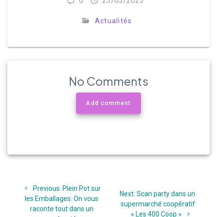
0
23/03/2023
Actualités
No Comments
Add comment
Navigation
Previous
Previous:
Plein Pot sur
de
Next
Next:
Scan party dans un
post:
les Emballages: On vous
post:
supermarché coopératif
raconte tout dans un
« Les 400 Coop »