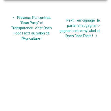
Navigation
Previous
Previous:
Rencontres,
de
Next
Next:
Témoignage : le
post:
“Scan Party” et
post:
partenariat gagnant-
Transparence : c’est Open
l’article
gagnant entre myLabel et
Food Facts au Salon de
Open Food Facts !
l’Agriculture !