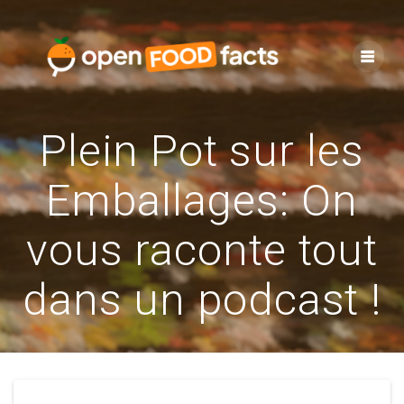
Skip
to
content
Plein Pot sur les
Emballages: On
vous raconte tout
dans un podcast !