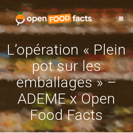
Skip
to
content
L’opération « Plein
pot sur les
emballages » –
ADEME x Open
Food Facts