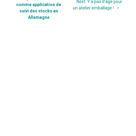
Next
Next:
Y a pas d’âge pour
comme application de
l’article
post:
un atelier emballage !
suivi des stocks en
Allemagne