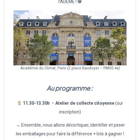
l’ADEME ! 🕵️
Académie du Climat, Paris (2 place Baudoyer – PARIS 4e)
Au programme :
11.30-13.30h
–
Atelier de collecte citoyenne
(sur
inscription)
→ Ensemble, nous allons décortiquer, identifier et peser
les emballages pour faire la différence + lots à gagner !