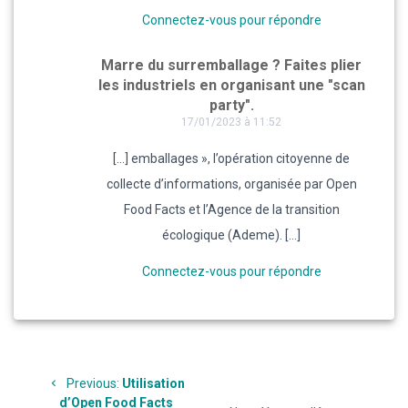
Connectez-vous pour répondre
Marre du surremballage ? Faites plier
les industriels en organisant une "scan
party".
17/01/2023 à 11:52
[…] emballages », l’opération citoyenne de
collecte d’informations, organisée par Open
Food Facts et l’Agence de la transition
écologique (Ademe). […]
Connectez-vous pour répondre
Navigation
Previous
Previous:
Utilisation
de
post:
d’Open Food Facts