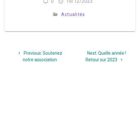
0
19/12/2023
Actualités
Navigation
Previous
Next
Previous:
Soutenez
Next:
Quelle année !
de
post:
post:
notre association
Retour sur 2023
l’article