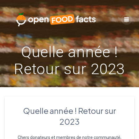
Skip
to
content
Quelle année !
Retour sur 2023
Quelle année ! Retour sur
2023
Chers donateurs et membres de notre communauté,