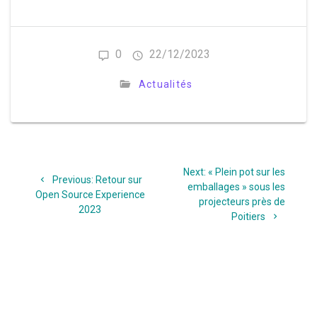
0
22/12/2023
Actualités
Navigation
Next
Next:
« Plein pot sur les
de
Previous
Previous:
Retour sur
post:
emballages » sous les
post:
Open Source Experience
projecteurs près de
l’article
2023
Poitiers