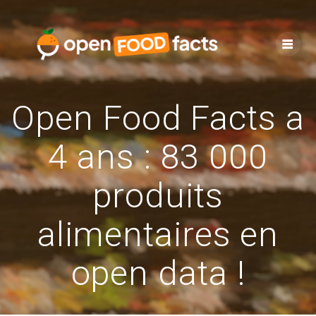
Skip
to
content
Open Food Facts a
4 ans : 83 000
produits
alimentaires en
open data !