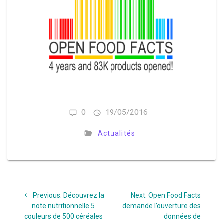
0
19/05/2016
Actualités
Navigation
Previous
Next
Previous:
Découvrez la
Next:
Open Food Facts
de
post:
post:
note nutritionnelle 5
demande l’ouverture des
couleurs de 500 céréales
données de