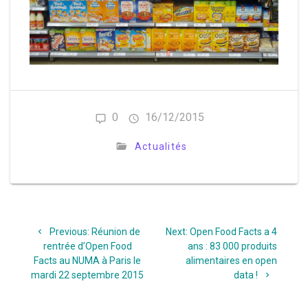
0
16/12/2015
Actualités
Navigation
Previous
Next
Previous:
Réunion de
Next:
Open Food Facts a 4
de
post:
post:
rentrée d’Open Food
ans : 83 000 produits
Facts au NUMA à Paris le
alimentaires en open
l’article
mardi 22 septembre 2015
data !