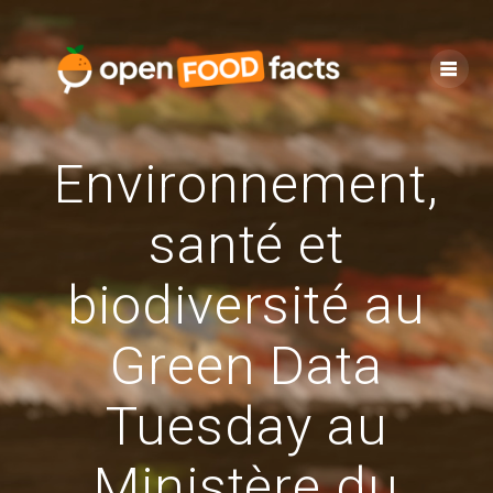
Skip
to
content
Environnement,
santé et
biodiversité au
Green Data
Tuesday au
Ministère du