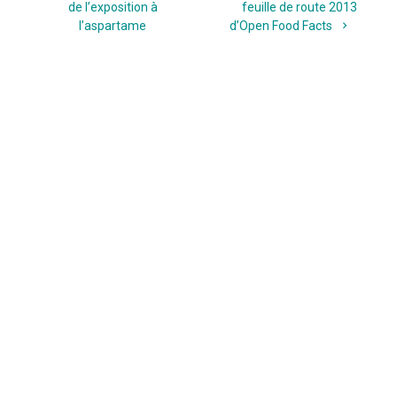
de
post:
post:
de l’exposition à
feuille de route 2013
l’aspartame
d’Open Food Facts
l’article