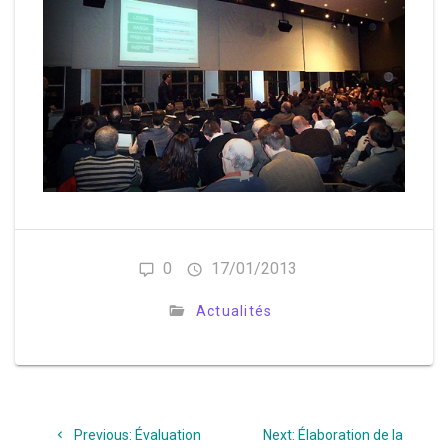
0
17/01/2013
Actualités
Navigation
Previous
Next
Previous:
Évaluation
Next:
Élaboration de la