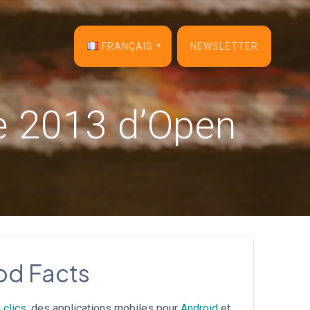
FRANÇAIS
NEWSLETTER
English
te 2013 d’Open
Français
Español
Deutsch
Italiano
Dansk
ood Facts
Português
 clics
, des applications mobiles pour
Android
et