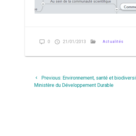
0
21/01/2013
Actualités
Navigation
Previous
Previous:
Environnement, santé et biodivers
de
post:
Ministère du Développement Durable
l’article