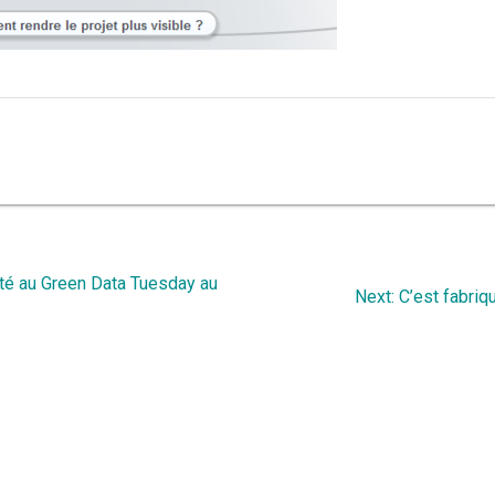
ité au Green Data Tuesday au
Next
Next:
C’est fabriq
post: