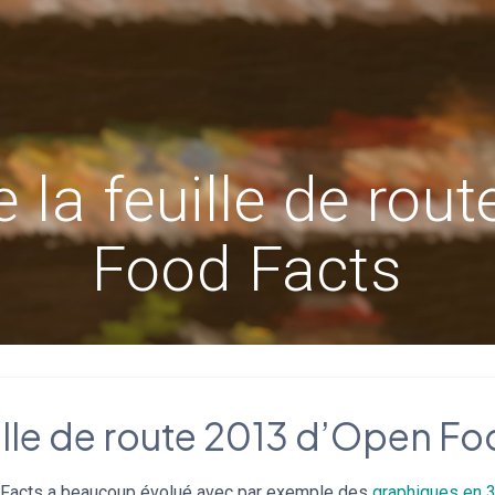
e la feuille de rou
Food Facts
uille de route 2013 d’Open F
 Facts a beaucoup évolué avec par exemple des
graphiques en 3