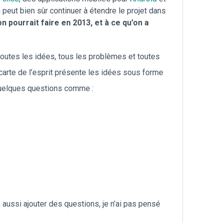
 peut bien sûr continuer à étendre le projet dans
עברית
on pourrait faire en 2013, et à ce qu’on a
Nederlands
toutes les idées, tous les problèmes et toutes
Čeština
 carte de l’esprit présente les idées sous forme
日本語
 quelques questions comme :
Română
Türkçe
Tiếng Việt
Русский
aussi ajouter des questions, je n’ai pas pensé
Hrvatski