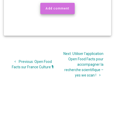
Add comment
Navigation
Next
Next:
Utiliser l’application
de
post:
Open Food Facts pour
Previous
Previous:
Open Food
accompagner la
l’article
post:
Facts sur France Culture 🎙
recherche scientifique –
yes we scan !