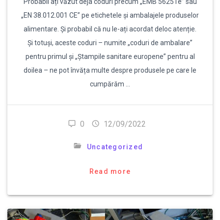
Probabil ați văzut deja coduri precum „EMB 56251e” sau
„EN 38.012.001 CE” pe etichetele și ambalajele produselor
alimentare. Și probabil că nu le-ați acordat deloc atenție.
Și totuși, aceste coduri – numite „coduri de ambalare”
pentru primul și „Ștampile sanitare europene” pentru al
doilea – ne pot învăța multe despre produsele pe care le
cumpărăm …
0
12/09/2022
Uncategorized
Read more