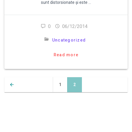
sunt distorsionate și este …
0
06/12/2014
Uncategorized
Read more
Posts
Page
Page
1
2
navigation