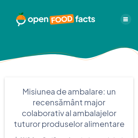
Skip
to
content
Misiunea de ambalare: un
recensământ major
colaborativ al ambalajelor
tuturor produselor alimentare