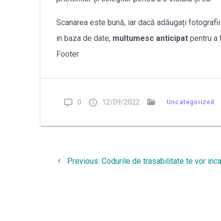
Scanarea este bună, iar dacă adăugați fotografii
in baza de date,
multumesc anticipat
pentru a 
Footer
0
12/09/2022
Uncategorized
Navigare
Previous
Previous:
Codurile de trasabilitate te vor inc
în
post:
articole