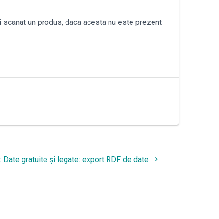
 ai scanat un produs, daca acesta nu este prezent
Next
:
Date gratuite și legate: export RDF de date
post: