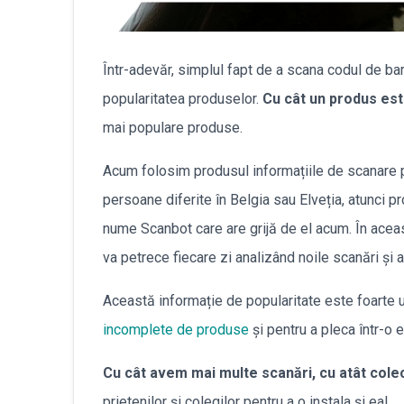
Într-adevăr, simplul fapt de a scana codul de ba
popularitatea produselor.
Cu cât un produs est
mai populare produse.
Acum folosim produsul informațiile de scanare 
persoane diferite în Belgia sau Elveția, atunci p
nume Scanbot care are grijă de el acum. În aceas
va petrece fiecare zi analizând noile scanări și a
Această informație de popularitate este foarte uti
incomplete de produse
și pentru a pleca într-o 
Cu cât avem mai multe scanări, cu atât colec
prietenilor și colegilor pentru a o instala și ea!