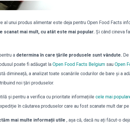
re al unui produs alimentar este deja pentru Open Food Facts inf
e scanat mai mult, cu atât este mai popular.
Și când cineva fa
pentru a
determina în care țările produsele sunt vândute.
De 
rodusul poate fi adăugat la
Open Food Facts Belgium
sau
Open F
tă dimineață, a analizat toate scanările codurilor de bare și a ad
tribuind noi țări produselor.
lă și pentru a verifica cu prioritate informațiile
cele mai popula
expediție în căutarea produselor care au fost scanate mult dar pe
tăm mai multe informații utile
, așa că, dacă nu ați făcut-o deja