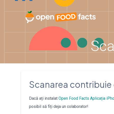
Skip
to
content
Sca
Scanarea contribuie 
Dacă ați instalat
Open Food Facts
Aplicația iPh
posibil să fiți deja un colaborator!