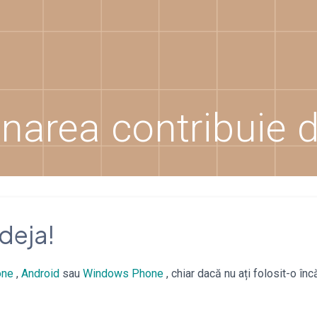
narea contribuie d
deja!
one
,
Android
sau
Windows Phone
, chiar dacă nu ați folosit-o în