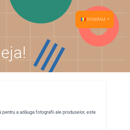
ROMÂNĂ
English
eja!
Français
Español
Deutsch
Italiano
Dansk
că pentru a adăuga fotografii ale produselor, este
Português