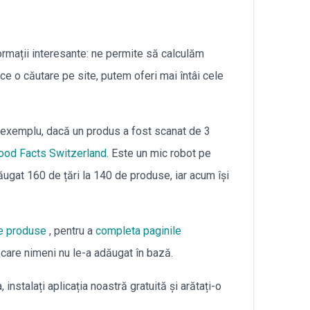
български
ormații interesante: ne permite să calculăm
ce o căutare pe site, putem oferi mai întâi cele
exemplu, dacă un produs a fost scanat de 3
ood Facts Switzerland
. Este un mic robot pe
ăugat 160 de țări la 140 de produse, iar acum își
re produse
, pentru a
completa paginile
 care nimeni nu le-a adăugat în bază.
, instalați aplicația noastră gratuită și arătați-o