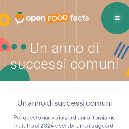
Skip
to
content
Un anno di
successi comuni
Un anno di successi comuni
Per questo nuovo inizio d’anno, torniamo
indietro al 2024 e celebriamo i traguardi