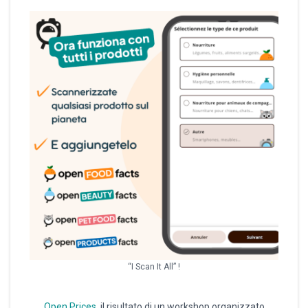
“I Scan It All” !
Open Prices
, il risultato di un workshop organizzato