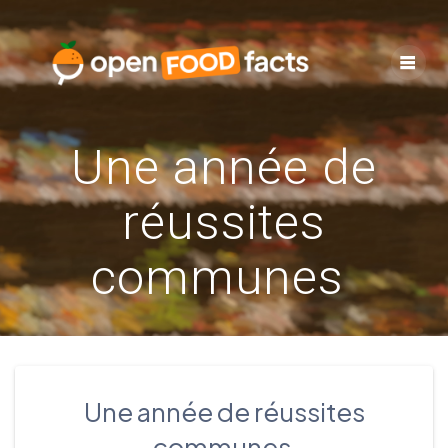
Skip
to
content
Une année de
réussites
communes
Une année de réussites
communes