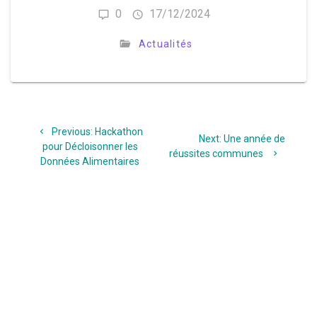
0
17/12/2024
Actualités
Navigation
Previous
Previous:
Hackathon
de
Next
Next:
Une année de
post:
pour Décloisonner les
post:
réussites communes
Données Alimentaires
l’article