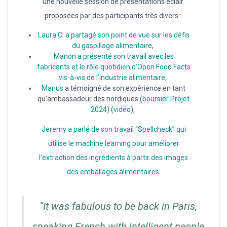
une nouvelle session de présentations éclair
proposées par des participants très divers :
Laura C. a partagé son point de vue sur les défis
du gaspillage alimentaire
,
Manon a présenté son travail avec les
fabricants et le rôle quotidien d’Open Food Facts
vis-à-vis de l’industrie alimentaire
,
Marius
a témoigné de son expérience en tant
qu’ambassadeur des nordiques (
boursier Projet
2024
) (
vidéo
),
Jeremy a parlé de son travail “Spellcheck” qui
utilise le machine learning pour améliorer
l’extraction des ingrédients à partir des images
des emballages alimentaires
.
“It was fabulous to be back in Paris,
speaking French with intelligent people