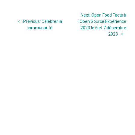
Navigation
Next
Next:
Open Food Facts à
de
Previous
post:
Previous:
Célébrer la
l’Open Source Expérience
post:
communauté
2023 le 6 et 7 décembre
l’article
2023