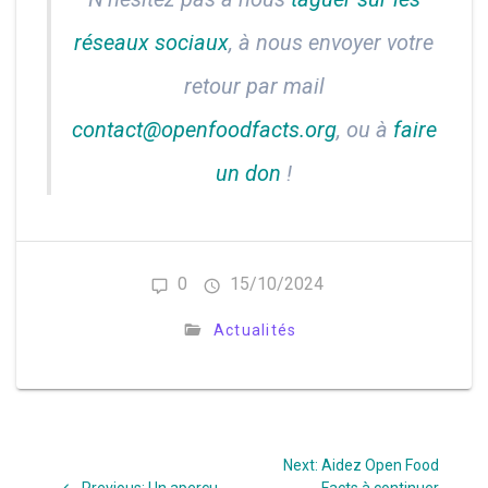
réseaux sociaux
, à nous envoyer votre
retour par mail
contact@openfoodfacts.org
, ou à
faire
un don
!
0
15/10/2024
Actualités
Navigation
Next
Next:
Aidez Open Food
Previous
post: