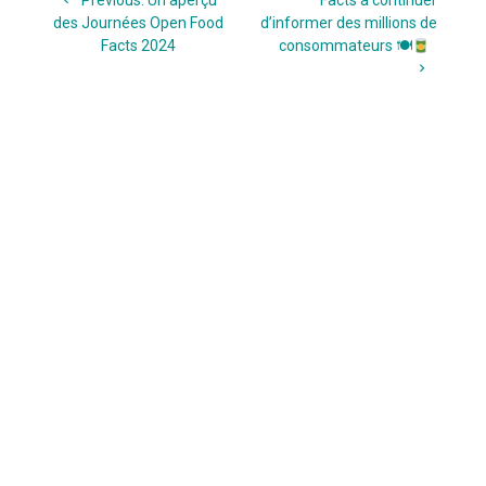
de
Previous:
Un aperçu
Facts à continuer
post:
des Journées Open Food
d’informer des millions de
l’article
Facts 2024
consommateurs 🍽