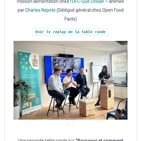
mission alimentation chez
l’UFC-Que Choisir
– animée
par
Charles Nepote
(Délégué général chez Open Food
Facts)
Voir le replay de la table ronde
Une seconde table ronde sur
“Pourquoi et comment