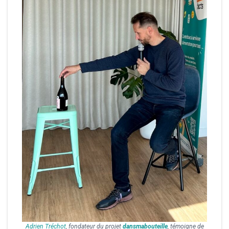
Adrien Tréchot
, fondateur du projet
dansmabouteille
, témoigne de