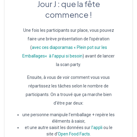
Jour J : que la fête
commence !
Une fois les participants sur place, vous pouvez
faire une brève présentation de l’opération
(
avec ces diaporamas
«
P
l
e
i
n
p
o
t
s
u
r
l
e
s
E
m
b
a
l
l
a
g
e
s
«
à l’appui si besoin
) avant de lancer
la scan party.
Ensuite, à vous de voir comment vous vous
répartissez les tâches selon le nombre de
participants. On a trouvé que ça marche bien
d’être par deux:
une personne manipule l’emballage + repère les
éléments à saisir,
et une autre saisit les données sur
l’appli
ou le
site d’
Open Food Facts
.