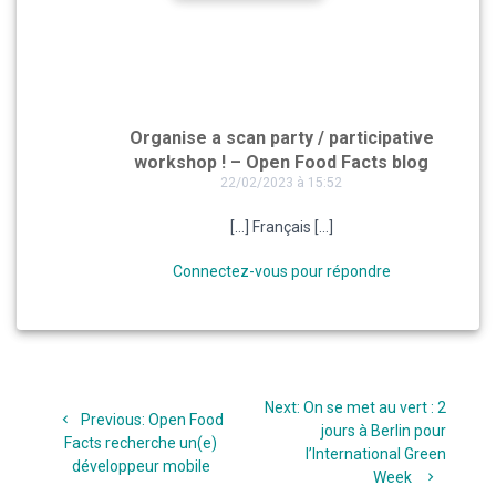
Organise a scan party / participative
workshop ! – Open Food Facts blog
22/02/2023 à 15:52
[…] Français […]
Connectez-vous pour répondre
Navigation
Next
Next:
On se met au vert : 2
de
Previous
Previous:
Open Food
post:
jours à Berlin pour
post:
Facts recherche un(e)
l’International Green
l’article
développeur mobile
Week