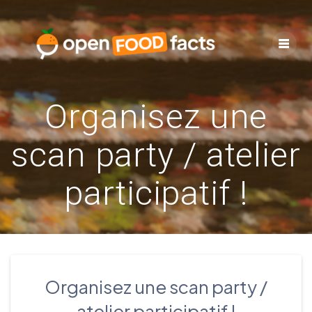
Skip
to
content
Organisez une
scan party / atelier
participatif !
Organisez une scan party /
atelier participatif !