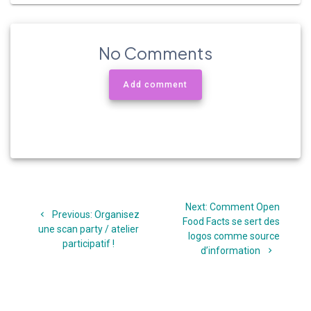
No Comments
Add comment
Navigation
Next
Next:
Comment Open
de
Previous
Previous:
Organisez
post:
Food Facts se sert des
post:
une scan party / atelier
logos comme source
l’article
participatif !
d’information