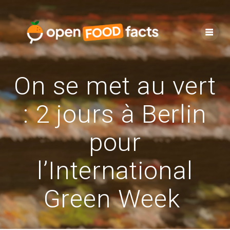
Skip
to
content
On se met au vert
: 2 jours à Berlin
pour
l’International
Green Week