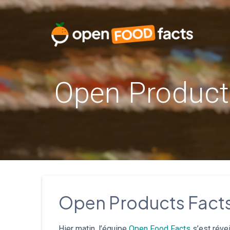
Skip
to
content
Open Products
Open Products Facts 
Hier matin, l’équipe
Open Food Facts
s’est réve