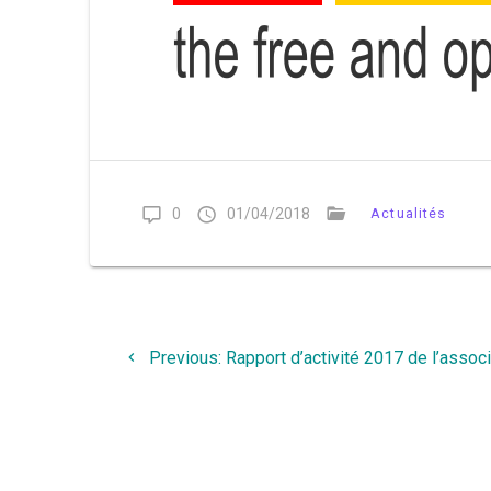
0
01/04/2018
Actualités
Navigation
de
Previous
Previous:
Rapport d’activité 2017 de l’asso
post:
l’article