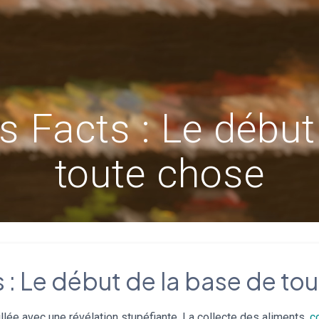
 Facts : Le début
toute chose
: Le début de la base de to
illée avec une révélation stupéfiante. La collecte des aliments,
c