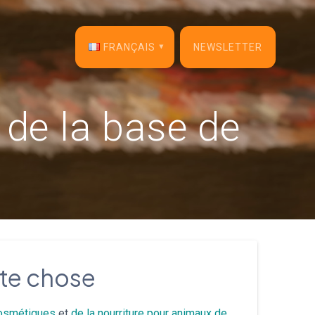
FRANÇAIS
NEWSLETTER
English
 de la base de
Français
Español
Deutsch
Italiano
Dansk
ute chose
Português
osmétiques
et
de la nourriture pour animaux de