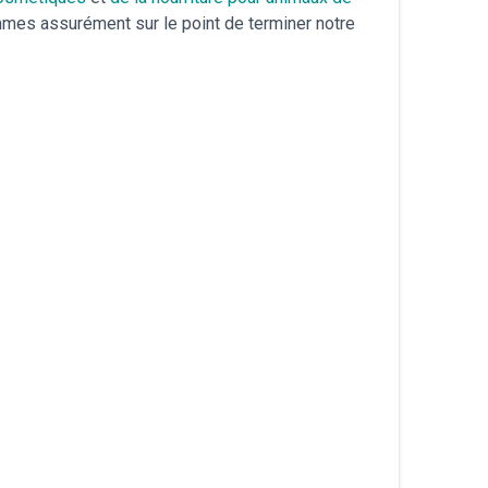
mes assurément sur le point de terminer notre
עברית
Nederlands
Čeština
日本語
Română
Türkçe
Tiếng Việt
Русский
Hrvatski