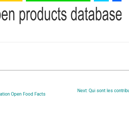
Next
Next:
Qui sont les contrib
ciation Open Food Facts
post: