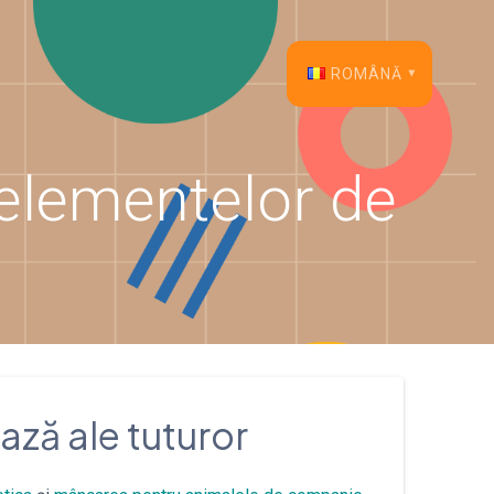
ROMÂNĂ
English
elementelor de
Français
Español
Deutsch
Italiano
Dansk
ză ale tuturor
Português