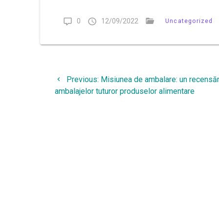
0
12/09/2022
Uncategorized
Navigare
Previous
Previous:
Misiunea de ambalare: un recensăm
în
post:
ambalajelor tuturor produselor alimentare
articole