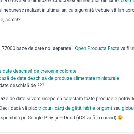
t la o revelație uimitoare. Colectarea alimentelor din lume,
cosme
l nebunesc realizat în ultimul an, cu siguranţă trebuie să fim apr
me,
corect
?
lte 77000 baze de date noi separate !
Open Products Facts
va fi u
 date deschisă de creioane colorate
ază de date deschisă de produse alimentare miniaturale
date deschisă de ???
aze de date și vom începe să colectăm toate produsele potrivite
Deci, dacă vă plac
tricouri
,
cărți de gătit
,
hârtie origami
sau
globu
disponibilă pe Google Play și F-Droid (iOS va fi în curând)