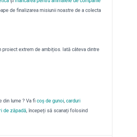
tica
şi
mâncarea pentru animalele de companie
עברית
oape de finalizarea misiunii noastre de a colecta
Nederlands
Čeština
n proiect extrem de ambițios. Iată câteva dintre
日本語
Română
Türkçe
Tiếng Việt
 din lume ? Va fi
coș de gunoi
,
carduri
ri de zăpadă
, începeți să scanați folosind
Русский
Hrvatski