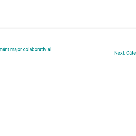
ânt major colaborativ al
Next
Next:
Câte
post