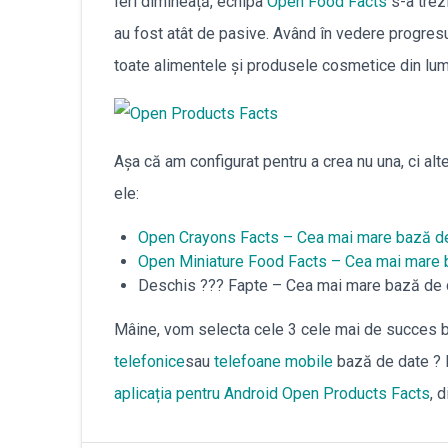
Ieri dimineață, echipa
Open Food Facts
s-a trezi
au fost atât de pasive. Având în vedere progresu
toate alimentele şi produsele cosmetice din lu
Așa că am configurat pentru a crea nu una, ci a
ele:
Open Crayons Facts – Cea mai mare bază de
Open Miniature Food Facts – Cea mai mare b
Deschis ??? Fapte – Cea mai mare bază de 
Mâine, vom selecta cele 3 cele mai de succes b
telefonice
sau
telefoane mobile
bază de date ? 
aplicația pentru Android Open Products Facts
, 