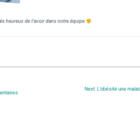
très heureux de t’avoir dans notre équipe
Next
Next:
L’obésité une malad
mentaires
post: