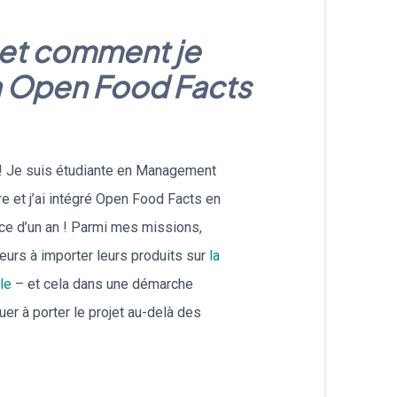
עברית
 et comment je
Nederlands
à Open Food Facts
Čeština
日本語
e ! Je suis étudiante en Management
Română
e et j’ai intégré Open Food Facts en
ce d’un an ! Parmi mes missions,
Türkçe
urs à importer leurs produits sur
la
Tiếng Việt
le
– et cela dans une démarche
nuer à porter le projet au-delà des
Русский
Hrvatski