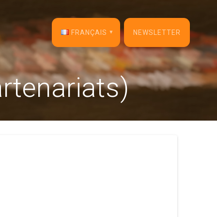
FRANÇAIS
NEWSLETTER
English
rtenariats)
Français
Español
Deutsch
Italiano
Dansk
Português