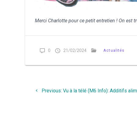
Merci Charlotte pour ce petit entretien ! On est 
0
21/02/2024
Actualités
Navigation
de
Previous
Previous:
Vu à la télé (M6 Info): Additifs ali
post:
l’article