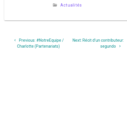
Actualités
Navigation
Previous
Next
Previous:
#NotreEquipe /
Next:
Récit d’un contributeur:
de
post:
post:
Charlotte (Partenariats)
segundo
l’article