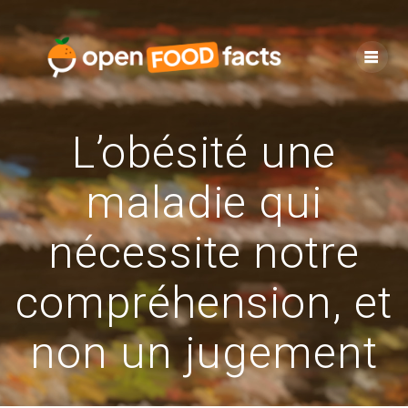
Skip
to
content
L’obésité une
maladie qui
nécessite notre
compréhension, et
non un jugement