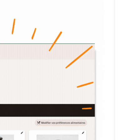
עברית
Nederlands
Čeština
日本語
Română
Türkçe
Tiếng Việt
Русский
Hrvatski