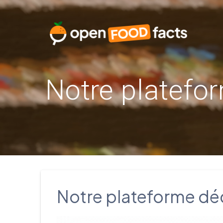
Skip
to
content
Notre platefor
Notre plateforme dédi