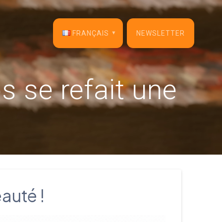
FRANÇAIS
NEWSLETTER
English
s se refait une
Français
Español
Deutsch
Italiano
Dansk
auté !
Português