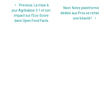
Navigation
Previous
Previous:
La mise à
de
Next
Next:
Notre plateforme
post:
jour Agribalyse 3.1 et son
post:
dédiée aux Pros se refait
impact sur l’Eco-Score
l’article
une beauté !
dans Open Food Facts