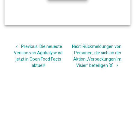
Beitragsnavigation
Previous
Next
Previous:
Die neueste
Next:
Rückmeldungen von
post:
post:
Version von Agribalyse ist
Personen, die sich an der
jetzt in Open Food Facts
Aktion „Verpackungen im
aktuell!
Visier” beteiligen 🏋️