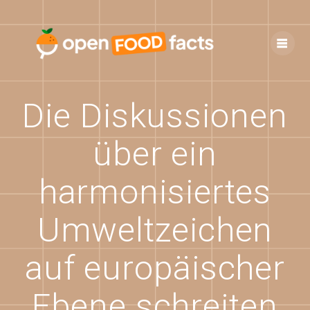
Skip
to
content
Die Diskussionen
über ein
harmonisiertes
Umweltzeichen
auf europäischer
Ebene schreiten