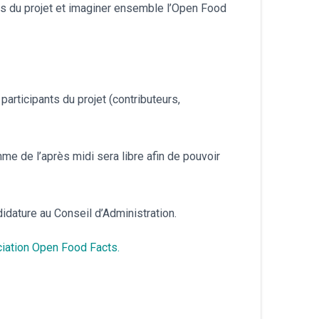
tes du projet et imaginer ensemble l’Open Food
български
articipants du projet (contributeurs,
mme de l’après midi sera libre afin de pouvoir
.
idature au Conseil d’Administration.
ciation Open Food Facts.