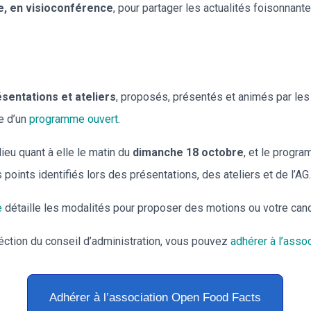
e, en visioconférence
, pour partager les actualités foisonnan
ésentations et ateliers
, proposés, présentés et animés par les p
me d’un
programme ouvert
.
lieu quant à elle le matin du
dimanche 18 octobre
, et le progra
points identifiés lors des présentations, des ateliers et de l’AG
e
détaille les modalités pour proposer des motions ou votre cand
léction du conseil d’administration, vous pouvez
adhérer à l’asso
Adhérer à l’association Open Food Facts