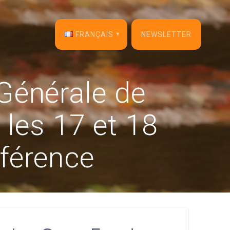
FRANÇAIS
NEWSLETTER
English
Générale de
Français
 les 17 et 18
Español
Deutsch
férence
Italiano
Dansk
Português