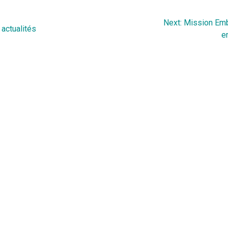
Next
Next:
Mission Emb
 actualités
post:
e
Liens