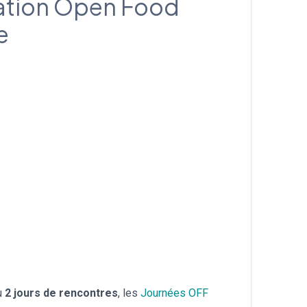
iation Open Food
עברית
e
Nederlands
Čeština
日本語
Română
Türkçe
Tiếng Việt
Русский
Hrvatski
u
2 jours de rencontres
, les
Journées OFF