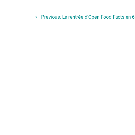
Navigation
de
Previous
Previous:
La rentrée d’Open Food Facts en 6
post:
l’article