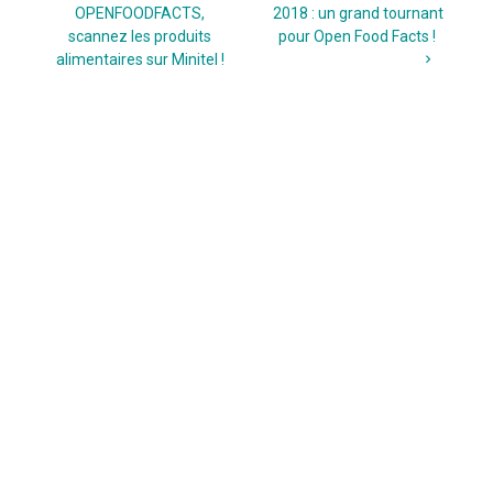
de
post:
post:
OPENFOODFACTS,
2018 : un grand tournant
scannez les produits
pour Open Food Facts !
l’article
alimentaires sur Minitel !