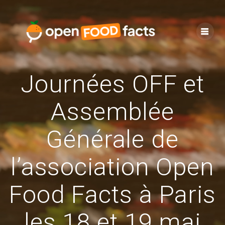
Skip
to
content
Journées OFF et
Assemblée
Générale de
l’association Open
Food Facts à Paris
les 18 et 19 mai