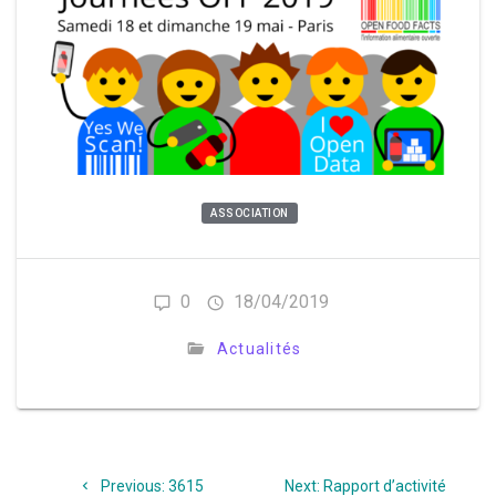
ASSOCIATION
0
18/04/2019
Actualités
Navigation
Previous
Next
Previous:
3615
Next:
Rapport d’activité