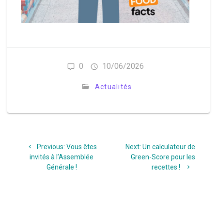
0
10/06/2026
Actualités
Navigation
Previous
Next
Previous:
Vous êtes
Next:
Un calculateur de
de
post:
post:
invités à l’Assemblée
Green-Score pour les
Générale !
recettes !
l’article