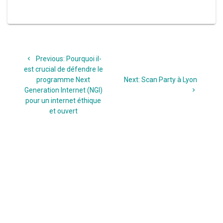
Navigation
Previous
Previous:
Pourquoi il-
de
post:
est crucial de défendre le
Next
programme Next
Next:
Scan Party à Lyon
l’article
post:
Generation Internet (NGI)
pour un internet éthique
et ouvert