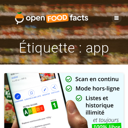
Skip
to
content
Étiquette :
app