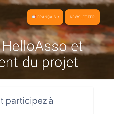
FRANÇAIS
NEWSLETTER
English
 HelloAsso et
Français
ent du projet
Español
Deutsch
Italiano
Dansk
t participez à
Português