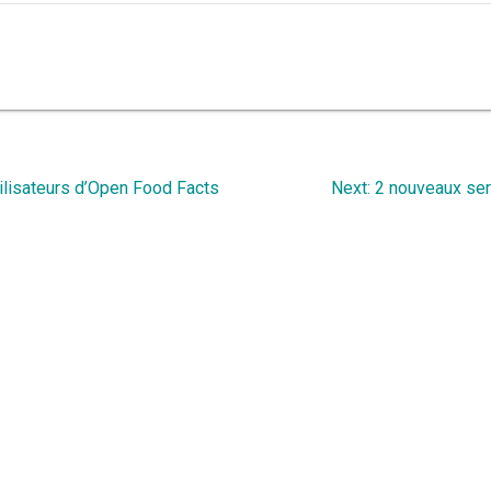
Next
tilisateurs d’Open Food Facts
Next:
2 nouveaux ser
post: