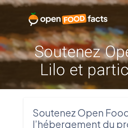
Skip
to
content
Soutenez Ope
Lilo et part
Soutenez Open Food F
l’hébergement du pr