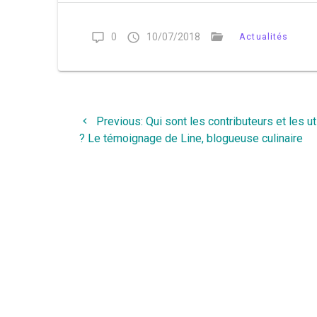
0
10/07/2018
Actualités
Navigation
Previous
Previous:
Qui sont les contributeurs et les u
de
post:
? Le témoignage de Line, blogueuse culinaire
l’article