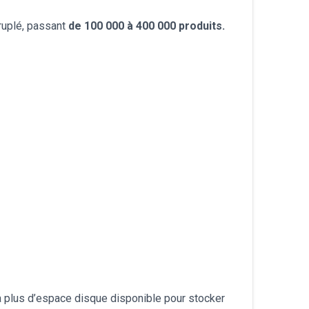
עברית
ruplé, passant
de 100 000 à 400 000 produits.
Nederlands
Čeština
日本語
Română
Türkçe
Tiếng Việt
Русский
Hrvatski
 a plus d’espace disque disponible pour stocker