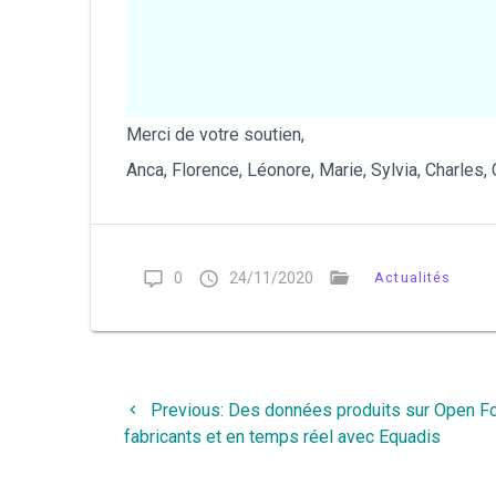
Merci de votre soutien,
Anca, Florence, Léonore, Marie, Sylvia, Charles,
0
24/11/2020
Actualités
Navigation
Previous
Previous:
Des données produits sur Open Fo
de
post:
fabricants et en temps réel avec Equadis
l’article