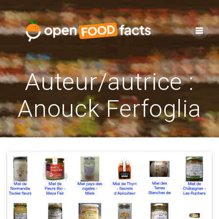
Skip
to
content
Auteur/autrice :
Anouck Ferfoglia