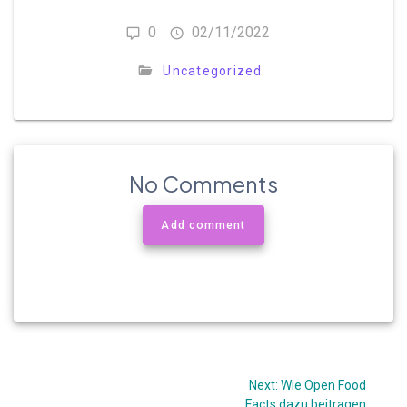
0
02/11/2022
Uncategorized
No Comments
Add comment
Beitragsnavigation
Next
Next:
Wie Open Food
post:
Facts dazu beitragen