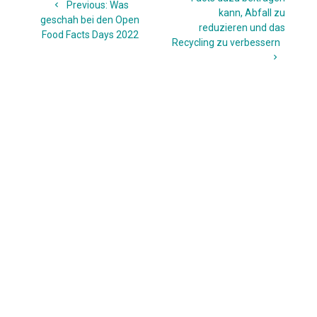
Previous
Previous:
Was
kann, Abfall zu
post:
geschah bei den Open
reduzieren und das
Food Facts Days 2022
Recycling zu verbessern