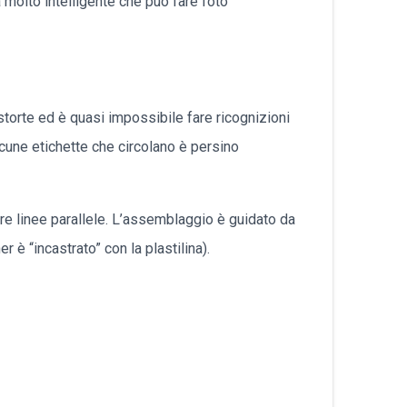
ea molto intelligente che può fare foto
עברית
Nederlands
Čeština
storte ed è quasi impossibile fare ricognizioni
lcune etichette che circolano è persino
日本語
Română
fare linee parallele. L’assemblaggio è guidato da
Türkçe
r è “incastrato” con la plastilina).
Tiếng Việt
Русский
Hrvatski