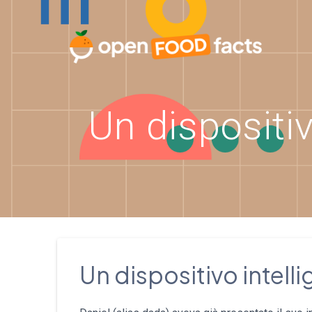
Skip
to
content
Un dispositiv
Un dispositivo intelli