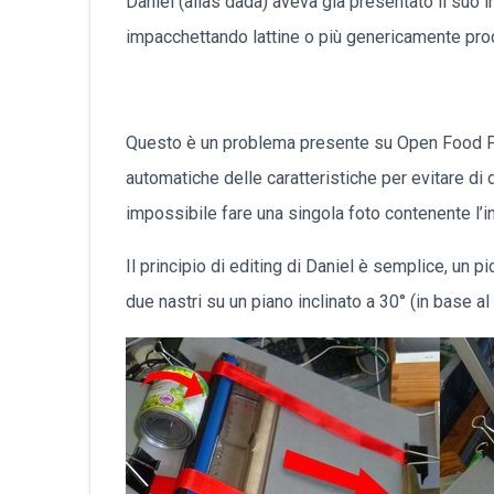
Daniel (alias dada) aveva già presentato il suo
impacchettando lattine o più genericamente prodot
Questo è un problema presente su Open Food Facts
automatiche delle caratteristiche per evitare di
impossibile fare una singola foto contenente l’in
Il principio di editing di Daniel è semplice, un 
due nastri su un piano inclinato a 30° (in base al