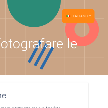
ITALIANO
English
fotografare le
Français
Español
Deutsch
Italiano
Dansk
ne
Português