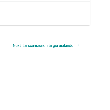
Next
Next:
La scansione sta già aiutando!
post: