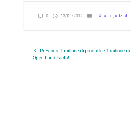
0
13/09/2014
Uncategorized
Navigazione
Previous
Previous:
1 milione di prodotti e 1 milione di g
articoli
post:
Open Food Facts!