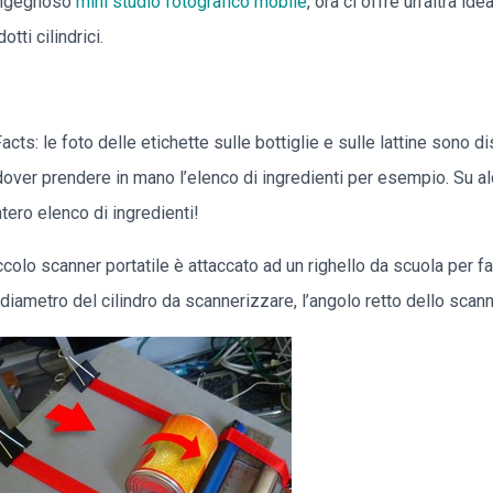
 ingegnoso
mini studio fotografico mobile
, ora ci offre un’altra id
ti cilindrici.
: le foto delle etichette sulle bottiglie e sulle lattine sono di
 dover prendere in mano l’elenco di ingredienti per esempio. Su a
tero elenco di ingredienti!
piccolo scanner portatile è attaccato ad un righello da scuola per 
 diametro del cilindro da scannerizzare, l’angolo retto dello scanne