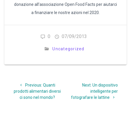
donazione all’associazione Open Food Facts per aiutarci
a finanziare le nostre azioni nel 2020.
0
07/09/2013
Uncategorized
Navigazione
Previous
Next
Previous:
Quanti
Next:
Un dispositivo
articoli
post:
post:
prodotti alimentari diversi
intelligente per
ci sono nel mondo?
fotografare le lattine